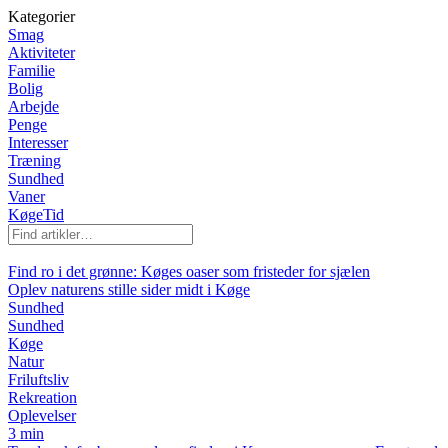
Kategorier
Smag
Aktiviteter
Familie
Bolig
Arbejde
Penge
Interesser
Træning
Sundhed
Vaner
KøgeTid
Find ro i det grønne: Køges oaser som fristeder for sjælen
Oplev naturens stille sider midt i Køge
Sundhed
Sundhed
Køge
Natur
Friluftsliv
Rekreation
Oplevelser
3 min