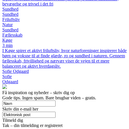
bevægelse og trivsel i det fri
Sundhed
Sundhed
Friluftsliv
Natur
Sundhed
Fællesskab
Køge
3 min
I Køge spirer et aktivt friluftsliv, hvor naturforeninger inspirerer både
børn og voksne til at finde glæde, ro og sundhed i naturen. Gennem
fællesskab, frivillighed og nærvær viser de vejen til et mere
balanceret og aktivt hverdagsliv.
Sofie Odgaard
Sofie
Odgaard
Få inspiration og nyheder – skriv dig op
Gode tips. Ingen spam. Bare brugbar viden – gratis.
Skriv din e-mail her
Tilmeld dig
Tak – din tilmelding er registreret