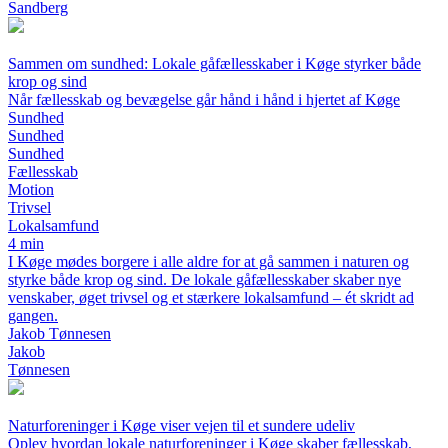
Sandberg
Sammen om sundhed: Lokale gåfællesskaber i Køge styrker både
krop og sind
Når fællesskab og bevægelse går hånd i hånd i hjertet af Køge
Sundhed
Sundhed
Sundhed
Fællesskab
Motion
Trivsel
Lokalsamfund
4 min
I Køge mødes borgere i alle aldre for at gå sammen i naturen og
styrke både krop og sind. De lokale gåfællesskaber skaber nye
venskaber, øget trivsel og et stærkere lokalsamfund – ét skridt ad
gangen.
Jakob Tønnesen
Jakob
Tønnesen
Naturforeninger i Køge viser vejen til et sundere udeliv
Oplev hvordan lokale naturforeninger i Køge skaber fællesskab,