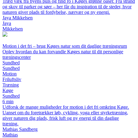
Træd væk fra byens puls og find ro i Køges grønne oaser. Fra strand
og skov til parker og søer – her får du inspiration til de steder, hvor
naturen giver plads til fordybelse, nærvær og ny energi.
Jaya Mikkelsen
Jaya
Mikkelsen
Motion i det fri – brug Køges natur som dit daglige træningsrum
Oplev hvordan du kan forvandle Køges natur til dit personlige
træningscenter
Sundhed
Sundhed
Motion
Friluftsliv
Træning
Køge
Sundhed
6 min
Udforsk de mange muligheder for motion i det fri omkring Køge.
Uanset om du foretrækker løb, cykling, yoga eller styrketræning,
giver naturen dig plads, frisk luft og ny energi til din daglige
træning.
Mathias Sandberg
Mathias