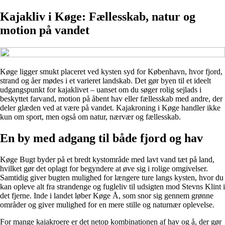
Kajakliv i Køge: Fællesskab, natur og
motion på vandet
Køge ligger smukt placeret ved kysten syd for København, hvor fjord,
strand og åer mødes i et varieret landskab. Det gør byen til et ideelt
udgangspunkt for kajaklivet – uanset om du søger rolig sejlads i
beskyttet farvand, motion på åbent hav eller fællesskab med andre, der
deler glæden ved at være på vandet. Kajakroning i Køge handler ikke
kun om sport, men også om natur, nærvær og fællesskab.
En by med adgang til både fjord og hav
Køge Bugt byder på et bredt kystområde med lavt vand tæt på land,
hvilket gør det oplagt for begyndere at øve sig i rolige omgivelser.
Samtidig giver bugten mulighed for længere ture langs kysten, hvor du
kan opleve alt fra strandenge og fugleliv til udsigten mod Stevns Klint i
det fjerne. Inde i landet løber Køge Å, som snor sig gennem grønne
områder og giver mulighed for en mere stille og naturnær oplevelse.
For mange kajakroere er det netop kombinationen af hav og å, der gør