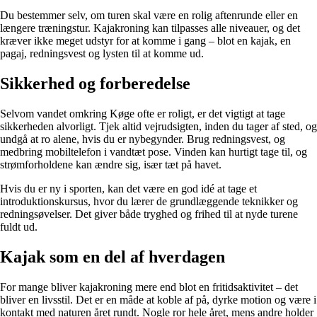
Du bestemmer selv, om turen skal være en rolig aftenrunde eller en
længere træningstur. Kajakroning kan tilpasses alle niveauer, og det
kræver ikke meget udstyr for at komme i gang – blot en kajak, en
pagaj, redningsvest og lysten til at komme ud.
Sikkerhed og forberedelse
Selvom vandet omkring Køge ofte er roligt, er det vigtigt at tage
sikkerheden alvorligt. Tjek altid vejrudsigten, inden du tager af sted, og
undgå at ro alene, hvis du er nybegynder. Brug redningsvest, og
medbring mobiltelefon i vandtæt pose. Vinden kan hurtigt tage til, og
strømforholdene kan ændre sig, især tæt på havet.
Hvis du er ny i sporten, kan det være en god idé at tage et
introduktionskursus, hvor du lærer de grundlæggende teknikker og
redningsøvelser. Det giver både tryghed og frihed til at nyde turene
fuldt ud.
Kajak som en del af hverdagen
For mange bliver kajakroning mere end blot en fritidsaktivitet – det
bliver en livsstil. Det er en måde at koble af på, dyrke motion og være i
kontakt med naturen året rundt. Nogle ror hele året, mens andre holder