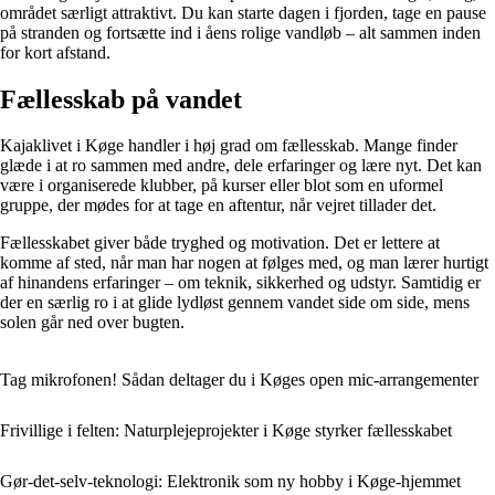
området særligt attraktivt. Du kan starte dagen i fjorden, tage en pause
på stranden og fortsætte ind i åens rolige vandløb – alt sammen inden
for kort afstand.
Fællesskab på vandet
Kajaklivet i Køge handler i høj grad om fællesskab. Mange finder
glæde i at ro sammen med andre, dele erfaringer og lære nyt. Det kan
være i organiserede klubber, på kurser eller blot som en uformel
gruppe, der mødes for at tage en aftentur, når vejret tillader det.
Fællesskabet giver både tryghed og motivation. Det er lettere at
komme af sted, når man har nogen at følges med, og man lærer hurtigt
af hinandens erfaringer – om teknik, sikkerhed og udstyr. Samtidig er
der en særlig ro i at glide lydløst gennem vandet side om side, mens
solen går ned over bugten.
Tag mikrofonen! Sådan deltager du i Køges open mic‑arrangementer
Frivillige i felten: Naturplejeprojekter i Køge styrker fællesskabet
Gør-det-selv-teknologi: Elektronik som ny hobby i Køge-hjemmet