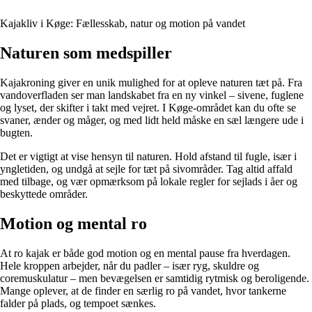
Kajakliv i Køge: Fællesskab, natur og motion på vandet
Naturen som medspiller
Kajakroning giver en unik mulighed for at opleve naturen tæt på. Fra
vandoverfladen ser man landskabet fra en ny vinkel – sivene, fuglene
og lyset, der skifter i takt med vejret. I Køge-området kan du ofte se
svaner, ænder og måger, og med lidt held måske en sæl længere ude i
bugten.
Det er vigtigt at vise hensyn til naturen. Hold afstand til fugle, især i
yngletiden, og undgå at sejle for tæt på sivområder. Tag altid affald
med tilbage, og vær opmærksom på lokale regler for sejlads i åer og
beskyttede områder.
Motion og mental ro
At ro kajak er både god motion og en mental pause fra hverdagen.
Hele kroppen arbejder, når du padler – især ryg, skuldre og
coremuskulatur – men bevægelsen er samtidig rytmisk og beroligende.
Mange oplever, at de finder en særlig ro på vandet, hvor tankerne
falder på plads, og tempoet sænkes.